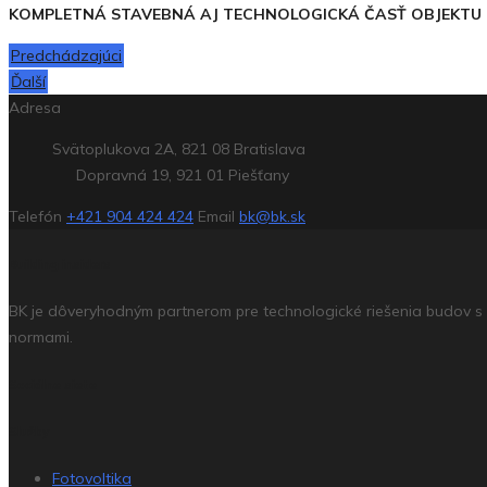
KOMPLETNÁ STAVEBNÁ AJ TECHNOLOGICKÁ ČASŤ OBJEKTU
Predchádzajúci
Ďalší
Adresa
Svätoplukova 2A, 821 08 Bratislava
Dopravná 19, 921 01 Piešťany
Telefón
+421 904 424 424
Email
bk@bk.sk
Building insiders
BK je dôveryhodným partnerom pre technologické riešenia budov s v
normami.
Sociálne siete
Služby
Fotovoltika